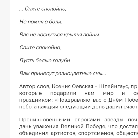
… Спите спокойно,
Не помня о боли.
Вас не коснуться крылья войны.
Спите спокойно,
Пусть белые голуби
Вам принесут разноцветные сны…
Автор слов, Ксения Оевская – Штейнгаус, п
которые подарили нам мир и своб
праздником: «Поздравляю вас с Днём Поб
небо, а каждый следующий день дарил счасть
Проникновенными строками звезды поч
дань уважения Великой Победе, что доста
объединил артистов, спортсменов, общест