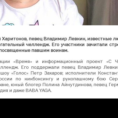
й Харитонов, певец Владимир Левкин, известные л
огательный челлендж. Его участники зачитали стр
 посвященные павшим воинам.
зации «Время» и информационный проект «С Ч
еллендж. Его поддержали певец Владимир Левки
 шоу «Голос» Петр Захаров; исполнители Констан
оссии по кикбоксингу и рукопашному бою Сер
фане, юный блогер Полина Айнутдинова, певец Гер
дия и даже BABA YAGA.