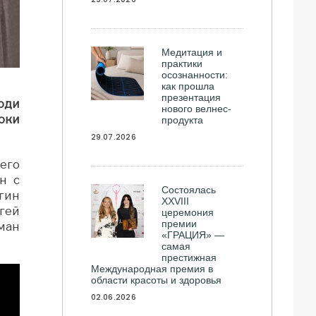
Медитация и
практики
осознанности:
как прошла
презентация
юди
нового велнес-
оки
продукта
29.07.2026
его
н с
Состоялась
тин
ХXVIII
гей
церемония
премии
ман
«ГРАЦИЯ» —
самая
престижная
Международная премия в
области красоты и здоровья
02.06.2026