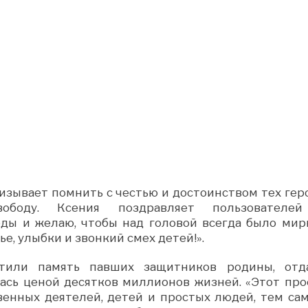
ризывает помнить с честью и достоинством тех геро
оду. Ксения поздравляет пользователе
еды и желаю, чтобы над головой всегда было мир
е, улыбки и звонкий смех детей!».
тили память павших защитников родины, отд
лась ценой десятков миллионов жизней. «Этот про
венных деятелей, детей и простых людей, тем са