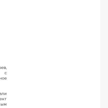
ев,
й с
ное
али
ект
мым