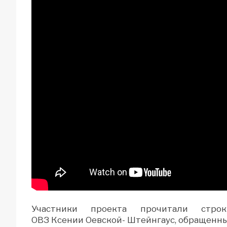
Участники проекта прочитали стро
ОВЗ Ксении Оевской- Штейнгаус, обращенны