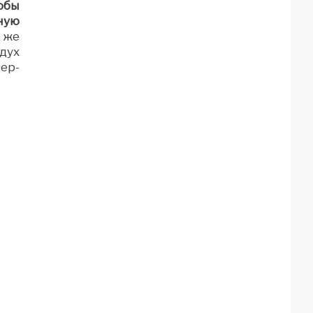
обы
ную
 же
дух
ер-