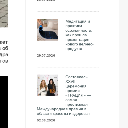
Медитация и
практики
осознанности:
как прошла
презентация
ает
нового велнес-
 об
продукта
дра
29.07.2026
тов
Состоялась
ХXVIII
церемония
премии
«ГРАЦИЯ» —
самая
престижная
Международная премия в
области красоты и здоровья
02.06.2026