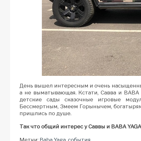
День вышел интересным и очень насыщенным:
а не выматывающая. Кстати, Савва и BABA
детские сады cказочные игровые мод
Бессмертным, Змеем Горынычем, богатыря
пришлись по душе.
Так что общий интерес у Саввы и BABA YAGA 
Метки:
Baba Yaga
,
события