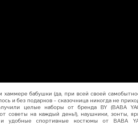
м хаммере бабушки (да, при всей своей самобытно
лось и без подарков – сказочница никогда не прихо
олучили целые наборы от бренда BY (BABA YAG
т советы на каждый день!), наушники, зонты, яр
е и удобные спортивные костюмы от BABA Y