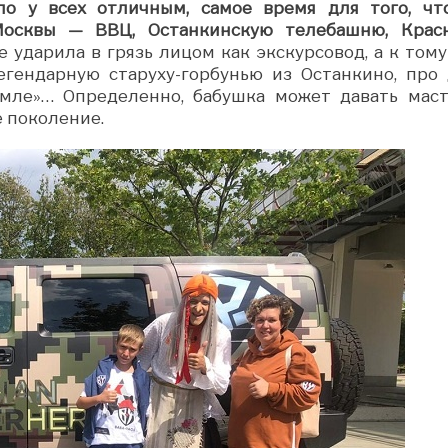
о у всех отличным, самое время для того, чт
Москвы — ВВЦ, Останкинскую телебашню, Крас
е ударила в грязь лицом как экскурсовод, а к тому
егендарную старуху-горбунью из Останкино, про 
мле»… Определенно, бабушка может давать маст
е поколение.