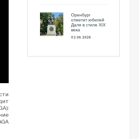
Оренбург
отметит юбилей
Даля в стиле XIX
века
02.06.2026
сти
дит
A):
кие
AGA