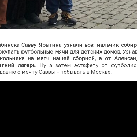
бинска Савву Ярыгина узнали все: мальчик собир
окупать футбольные мячи для детских домов. Узнав
кольника на матч нашей сборной, а от Алексан
тний лагерь.
Ну а затем эстафету от футболис
давнюю мечту Саввы – побывать в Москве.