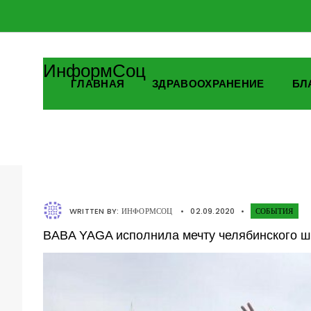
ИнформСоц
ГЛАВНАЯ
ЗДРАВООХРАНЕНИЕ
БЛ
WRITTEN BY:
ИНФОРМСОЦ
•
02.09.2020
•
СОБЫТИЯ
BABA YAGA исполнила мечту челябинского 