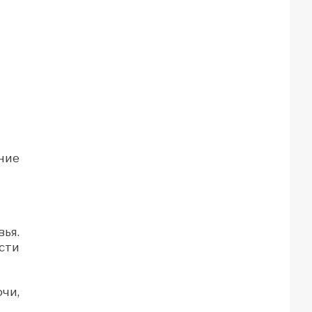
ние
ья.
сти
чи,