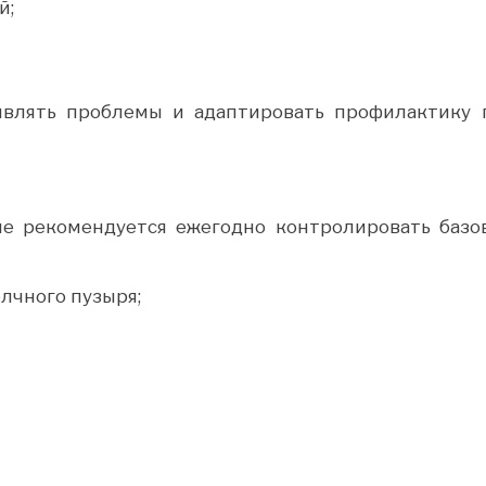
й;
являть проблемы и адаптировать профилактику 
не рекомендуется ежегодно контролировать базо
лчного пузыря;