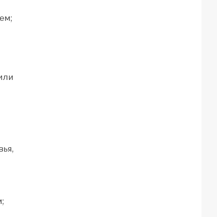
ем;
или
ья,
;