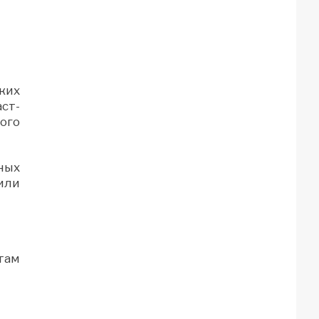
ких
ст-
ого
ных
или
там