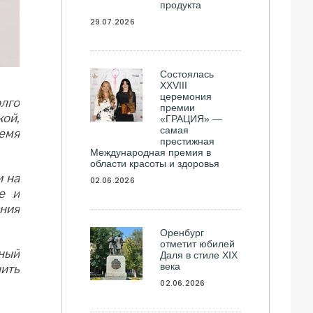
продукта
29.07.2026
Состоялась
ХXVIII
церемония
олго
премии
кой,
«ГРАЦИЯ» —
самая
емя
престижная
Международная премия в
области красоты и здоровья
и на
02.06.2026
е и
ния
Оренбург
отметит юбилей
ный
Даля в стиле XIX
века
ить
02.06.2026