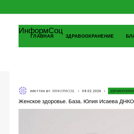
ИнформСоц
ГЛАВНАЯ
ЗДРАВООХРАНЕНИЕ
БЛ
WRITTEN BY:
ИНФОРМСОЦ
•
08.02.2026
•
ЗДРАВООХРА
Женское здоровье. База. Юлия Исаева ДНКО