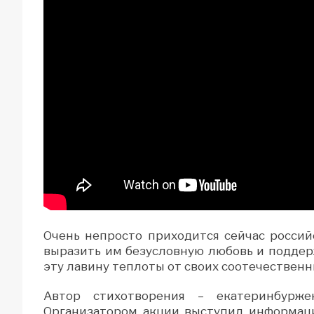
Очень непросто приходится сейчас росси
выразить им безусловную любовь и поддер
эту лавину теплоты от своих соотечественн
Автор стихотворения – екатеринбурже
Организатором акции выступил информаци