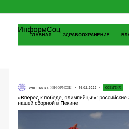
ИнформСоц
ГЛАВНАЯ
ЗДРАВООХРАНЕНИЕ
БЛ
WRITTEN BY:
ИНФОРМСОЦ
•
16.02.2022
•
СОБЫТИЯ
«Вперед к победе, олимпийцы!»: российские
нашей сборной в Пекине