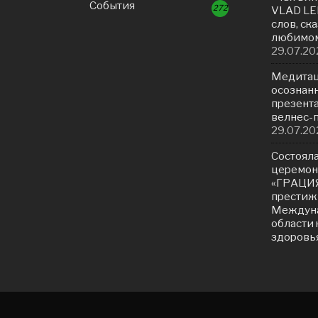
События
272
VLAD LE
слов, ск
любимом
29.07.20
Медитац
осознанн
презент
велнес-
29.07.20
Состояла
церемон
«ГРАЦИЯ
престиж
Междуна
области 
здоровь