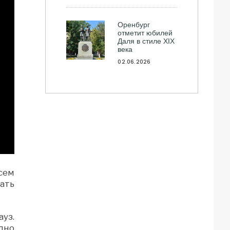
Оренбург
отметит юбилей
Даля в стиле XIX
века
02.06.2026
сем
ать
уз.
дно