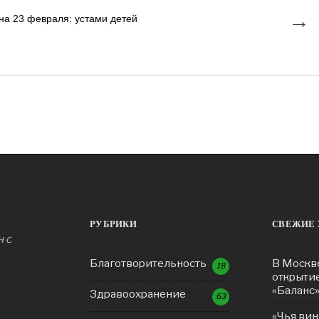
→
на 23 февраля: устами детей
РУБРИКИ
СВЕЖИЕ 
н с
Благотворительность
В Москв
18
открыти
«Баланс
Здравоохранение
63
«Чья вин