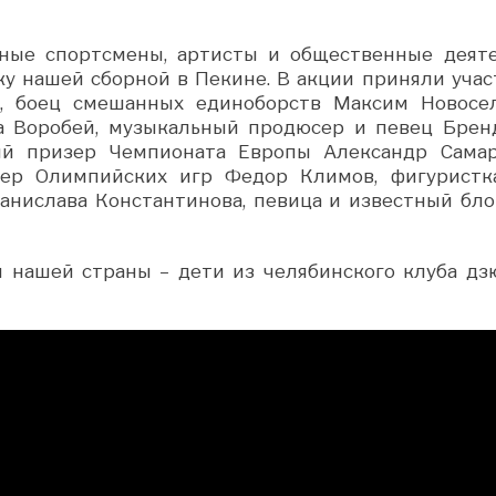
ные спортсмены, артисты и общественные деяте
ку нашей сборной в Пекине. В акции приняли учас
, боец смешанных единоборств Максим Новосел
а Воробей, музыкальный продюсер и певец Брен
ый призер Чемпионата Европы Александр Самар
зер Олимпийских игр Федор Климов, фигуристк
анислава Константинова, певица и известный бло
нашей страны – дети из челябинского клуба дз