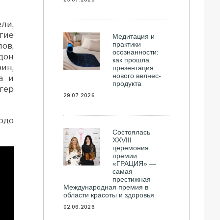
ли,
тие
Медитация и
практики
ов,
осознанности:
дон
как прошла
ин,
презентация
нового велнес-
а и
продукта
гер
29.07.2026
юдо
Состоялась
ХXVIII
церемония
премии
«ГРАЦИЯ» —
самая
престижная
Международная премия в
области красоты и здоровья
02.06.2026