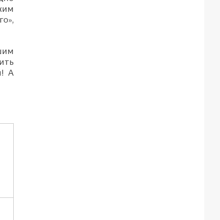
ким
го»,
шим
ить
! А