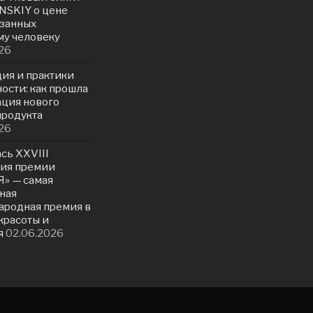
NSKIY о цене
азанных
у человеку
26
ия и практики
ости: как прошла
ация нового
продукта
26
сь ХXVIII
ия премии
» — самая
ная
родная премия в
красоты и
я
02.06.2026