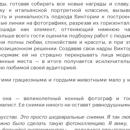
ды, готовая собирать все новые награды и славу.
ху к итальянской портретной классике, вызыв
ть и уникальность подхода Виктории к построе
ые линии на фотографиях, разрезая их горизонтал
 лошади как элемент, оттеняющий нижнюю ча
ольше всего гости оценили подборку работ с людьм
ки полны любви, спокойствия и красоты, и при э
позиционном решении. Создавая свои кадры Викто
нормам: ей не страшно перекрывать лица моде
анные места — в итоге получается исключитель
ию любимой своей аудиторией.
этими грациозными и гордыми животными мало у к
то она — великолепный конный фотограф и то
алист. Ее снимки никого не оставят равнодушными
усстве. Это просто шедевральные снимки. Я так лю
ожно было сделать такую фотоколлекцию. Я вижу, 
е боящийся экспериментов.» — поделился впечатлен