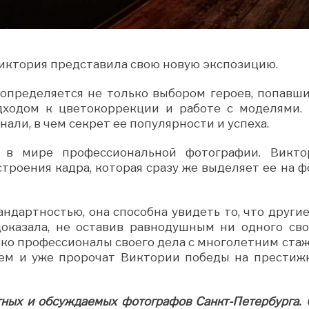
ктория представила свою новую экспозицию.
определяется не только выбором героев, попавши
дходом к цветокоррекции и работе с моделями.
али, в чем секрет ее популярности и успеха.
 в мире профессиональной фотографии. Викто
троения кадра, которая сразу же выделяет ее на ф
андартностью, она способна увидеть то, что другие
доказала, не оставив равнодушным ни одного сво
ько профессионалы своего дела с многолетним стаж
ем и уже пророчат Виктории победы на престиж
тных и обсуждаемых фотографов Санкт-Петербурга. 