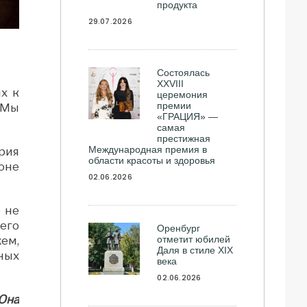
продукта
29.07.2026
Состоялась
ХXVIII
х к
церемония
премии
 Мы
«ГРАЦИЯ» —
самая
престижная
Международная премия в
рия
области красоты и здоровья
оне
02.06.2026
 не
его
Оренбург
отметит юбилей
ем,
Даля в стиле XIX
ных
века
02.06.2026
Она