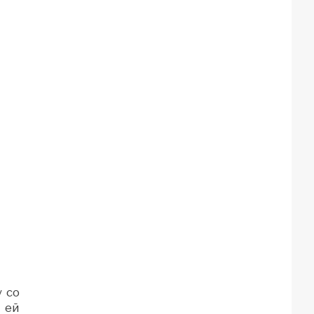
 со
 ей