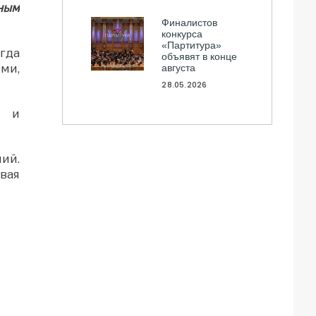
сным
Финалистов
конкурса
«Партитура»
гда
объявят в конце
ми,
августа
28.05.2026
м и
ий.
вая