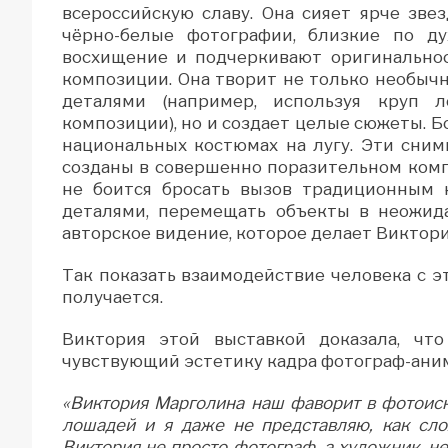
всероссийскую славу. Она сияет ярче звез
чёрно-белые фотографии, близкие по ду
восхищение и подчеркивают оригинальнос
композиции. Она творит не только необычн
деталями (например, используя круп
композиции), но и создает целые сюжеты. Б
национальных костюмах на лугу. Эти сним
созданы в совершенно поразительном ком
не боится бросать вызов традиционным 
деталями, перемещать объекты в неожид
авторское видение, которое делает Виктор
Так показать взаимодействие человека с 
получается.
Виктория этой выставкой доказала, ч
чувствующий эстетику кадра фотограф-аним
«Виктория Марголина наш фаворит в фотоиск
лошадей и я даже не представляю, как сл
Виктория не просто фотограф, а художник, н