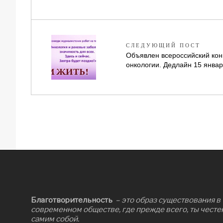
СЛЕДУЮЩИЙ ПОСТ
Объявлен всероссийский кон
онкологии. Дедлайн 15 январ
Благотворительность
– это образ существования в
современном обществе, где прежде всего, ты честе
самим собой.