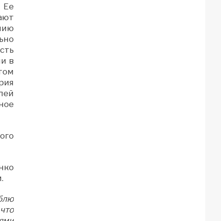
 Ее
ают
нию
ьно
сть
и в
том
рия
лей
ное
ого
нко
.
блю
что
иями