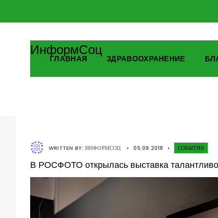
ИнформСоц
ГЛАВНАЯ
ЗДРАВООХРАНЕНИЕ
БЛ
WRITTEN BY:
ИНФОРМСОЦ
•
05.09.2018
•
СОБЫТИЯ
В РОСФОТО открылась выставка талантливо