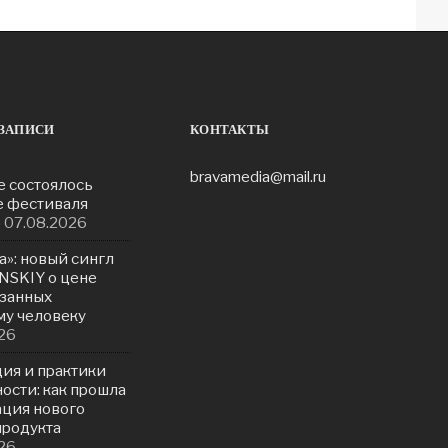
ЗАПИСИ
КОНТАКТЫ
bravamedia@mail.ru
е состоялось
е фестиваля
»
07.08.2026
а»: новый сингл
NSKIY о цене
азанных
у человеку
26
ия и практики
ости: как прошла
ация нового
продукта
26