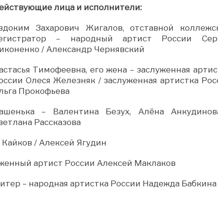
ействующие лица и исполнители:
вдоким Захарович Жигалов, отставной коллежс
егистратор – народный артист России Сер
иконенко / Александр Чернявский
астасья Тимофеевна, его жена – заслуженная артис
оссии Олеся Железняк / заслуженная артистка Рос
льга Прокофьева
ашенька – Валентина Безух, Алёна Анкудинов
ветлана Рассказова
Кайков / Алексей Ягудин
уженный артист России Алексей Маклаков
итер – народная артистка России Надежда Бабкина