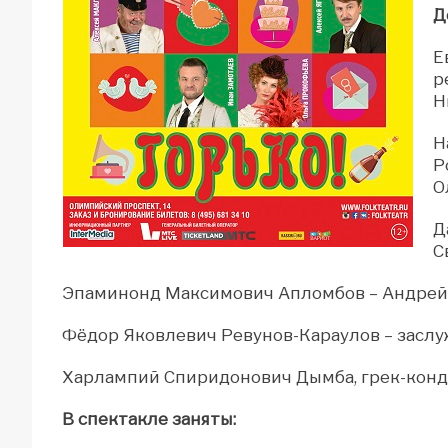
Д
Е
р
Н
Н
Р
О
Д
С
Эпаминонд Максимович Апломбов – Андрей 
Фёдор Яковлевич Ревунов-Караулов – засл
Харлампий Спиридонович Дымба, грек-конд
В спектакле заняты: