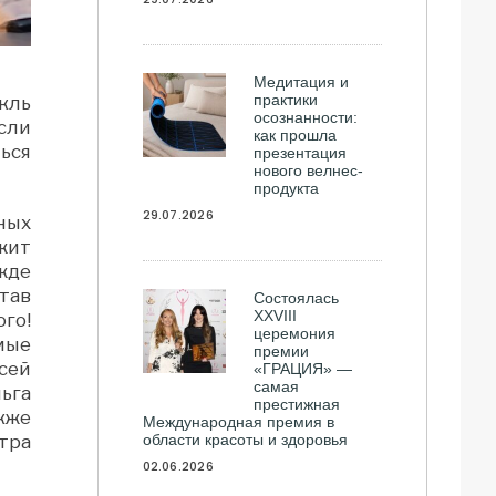
Медитация и
практики
кль
осознанности:
сли
как прошла
ься
презентация
нового велнес-
продукта
29.07.2026
ных
жит
жде
тав
Состоялась
ХXVIII
го!
церемония
мые
премии
сей
«ГРАЦИЯ» —
самая
ьга
престижная
кже
Международная премия в
области красоты и здоровья
тра
02.06.2026