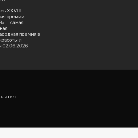
сь ХXVIII
ия премии
» — самая
ная
родная премия в
красоты и
я
02.06.2026
ОБЫТИЯ
мых мероприятий.