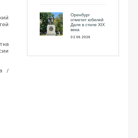
Оренбург
кий
отметит юбилей
гей
Даля в стиле XIX
века
02.06.2026
тка
сии
а /