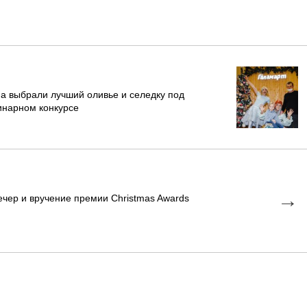
ga выбрали лучший оливье и селедку под
инарном конкурсе
→
ечер и вручение премии Сhristmas Awards