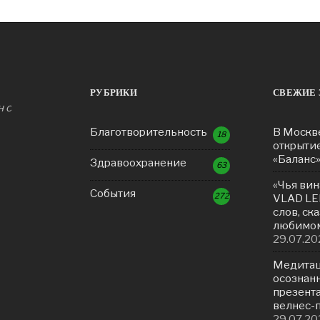
РУБРИКИ
СВЕЖИЕ 
н с
Благотворительность
В Москв
18
открыти
«Баланс
Здравоохранение
63
«Чья вин
События
272
VLAD LE
слов, ск
любимом
29.07.20
Медитац
осознанн
презент
велнес-
29.07.20