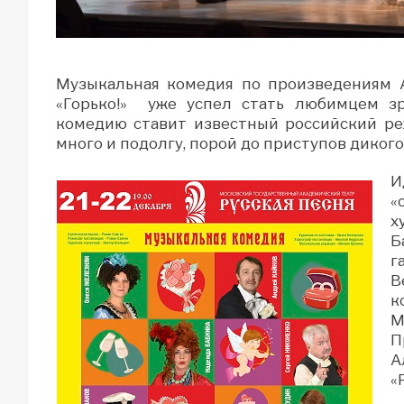
Музыкальная комедия по произведениям А
«Горько!» уже успел стать любимцем зр
комедию ставит известный российский ре
много и подолгу, порой до приступов дикого
И
«
х
Б
г
В
к
М
П
А
«