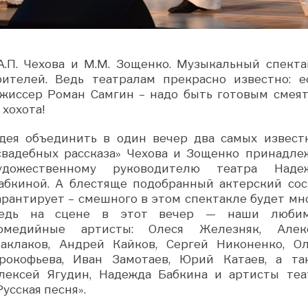
.П. Чехова и М.М. Зощенко. Музыкальный спекта
ителей. Ведь театралам прекрасно известно: е
жиссер Роман Самгин – надо быть готовым смеят
 хохота!
дея объединить в один вечер два самых извест
свадебных рассказа» Чехова и Зощенко принадле
удожественному руководителю театра Наде
абкиной. А блестяще подобранный актерский сос
арантирует – смешного в этом спектакле будет мно
едь на сцене в этот вечер — наши люби
омедийные артисты: Олеся Железняк, Алек
аклаков, Андрей Кайков, Сергей Никоненко, Ол
рокофьева, Иван Замотаев, Юрий Катаев, а та
лексей Ягудин, Надежда Бабкина и артисты теа
Русская песня».