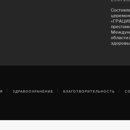
Состояла
церемон
«ГРАЦИЯ
престиж
Междуна
области 
здоровь
АЯ
ЗДРАВООХРАНЕНИЕ
БЛАГОТВОРИТЕЛЬНОСТЬ
С
ормСоц. Информационная поддержка социально значи