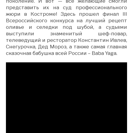
поколение. И вот — все желающие смогли
представить их на суд профессионального
жюри в Костроме! Здесь прошел финал III
Всероссийского конкурса на лучший рецепт
оливье и селедки под шубой, а судьями
выступили знаменитый шеф-повар,
телеведущий и ресторатор Константин Ивлев,
Снегурочка, Дед Мороз, а также самая главная
сказочная бабушка всей России – Baba Yaga.