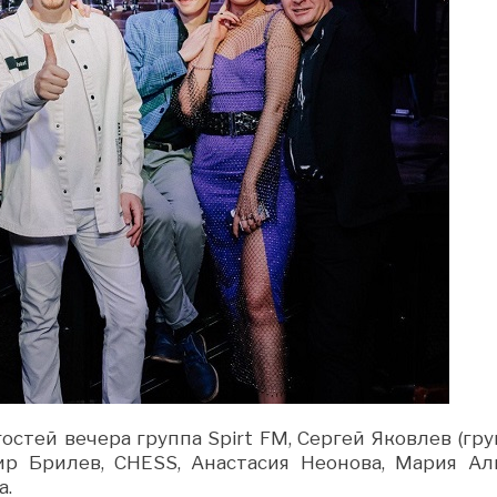
стей вечера группа Spirt FM, Сергей Яковлев (гру
ир Брилев, CHESS, Анастасия Неонова, Мария Ал
а.