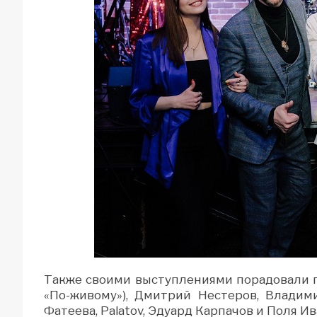
Также своими выступлениями порадовали го
«По-живому»), Дмитрий Нестеров, Владим
Фатеева, Palatov, Эдуард Карпачов и Поля Ив