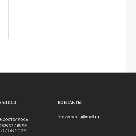
ЗАПИСИ
КОНТАКТЫ
bravamedia@mail.ru
е состоялось
е фестиваля
»
07.08.2026