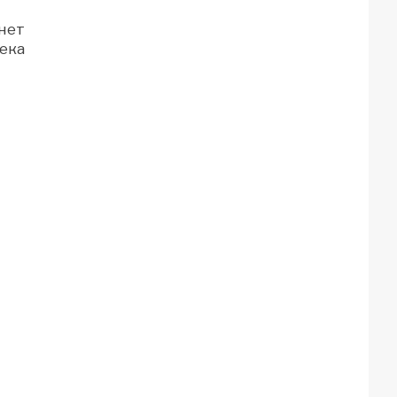
нет
ека