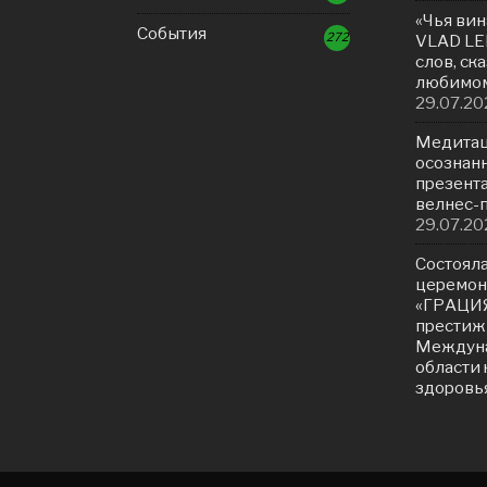
«Чья вин
События
272
VLAD LE
слов, ск
любимом
29.07.20
Медитац
осознанн
презент
велнес-
29.07.20
Состояла
церемон
«ГРАЦИЯ
престиж
Междуна
области 
здоровь