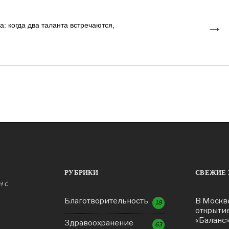
→
: когда два таланта встречаются,
РУБРИКИ
СВЕЖИЕ 
н с
Благотворительность
В Москв
18
открыти
«Баланс
Здравоохранение
63