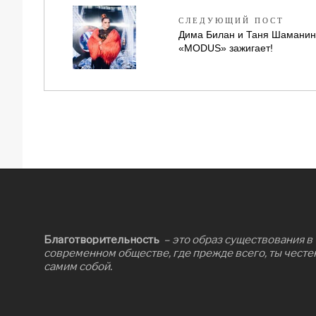
СЛЕДУЮЩИЙ ПОСТ
Дима Билан и Таня Шаманина
«MODUS» зажигает!
Благотворительность
– это образ существования в
современном обществе, где прежде всего, ты честе
самим собой.