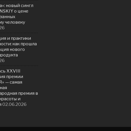
а»: новый сингл
NSKIY о цене
азанных
у человеку
26
ия и практики
ости: как прошла
ация нового
продукта
26
сь ХXVIII
ия премии
» — самая
ная
родная премия в
красоты и
я
02.06.2026