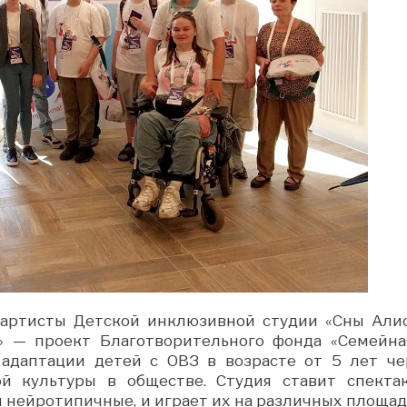
 артисты Детской инклюзивной студии «Сны Алис
» — проект Благотворительного фонда «Семейна
 адаптации детей с ОВЗ в возрасте от 5 лет че
й культуры в обществе. Студия ставит спектак
и нейротипичные, и играет их на различных площад