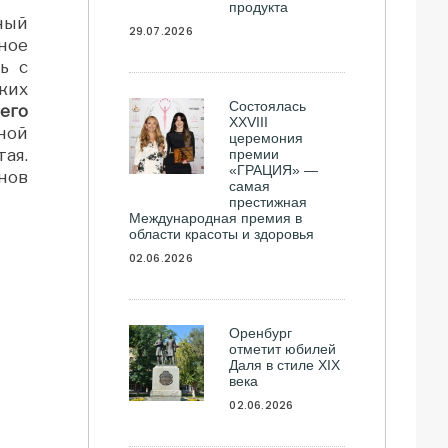
продукта
ный
29.07.2026
ное
ь с
ких
Состоялась
его
ХXVIII
ной
церемония
ая.
премии
«ГРАЦИЯ» —
нов
самая
престижная
Международная премия в
области красоты и здоровья
02.06.2026
Оренбург
отметит юбилей
Даля в стиле XIX
века
02.06.2026