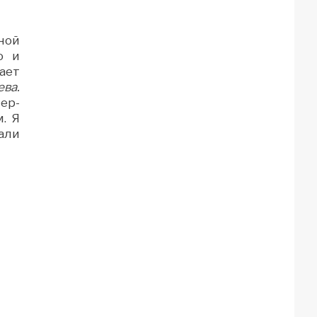
ной
о и
ает
ва.
ер-
. Я
али