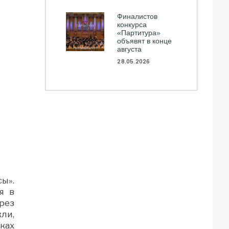
Финалистов
конкурса
«Партитура»
объявят в конце
августа
28.05.2026
ы».
я в
рез
ли,
ках