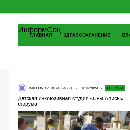
ИнформСоц
ГЛАВНАЯ
ЗДРАВООХРАНЕНИЕ
БЛ
WRITTEN BY:
ИНФОРМСОЦ
•
09.09.2024
•
СОБЫТИЯ
Детская инклюзивная студия «Сны Алисы» — у
форума