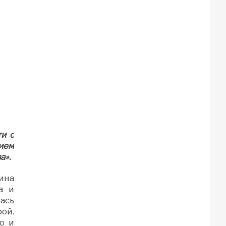
и с
ием
а».
ина
а и
ась
рой.
о и