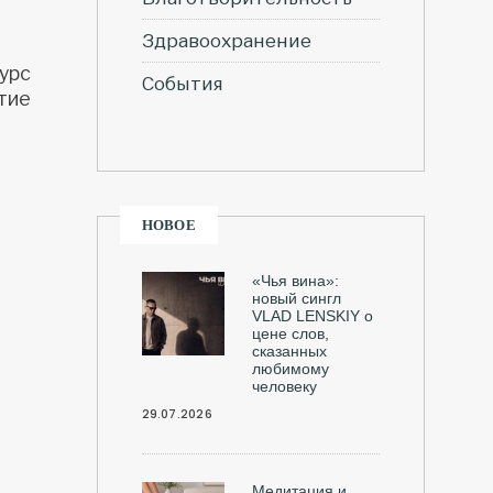
Здравоохранение
урс
События
тие
НОВОЕ
«Чья вина»:
новый сингл
VLAD LENSKIY о
цене слов,
сказанных
любимому
человеку
29.07.2026
Медитация и