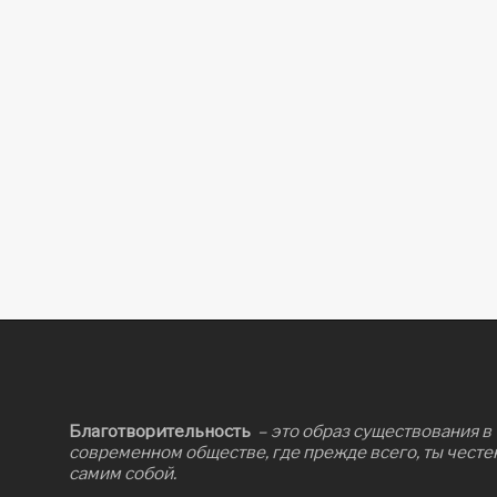
Благотворительность
– это образ существования в
современном обществе, где прежде всего, ты честе
самим собой.