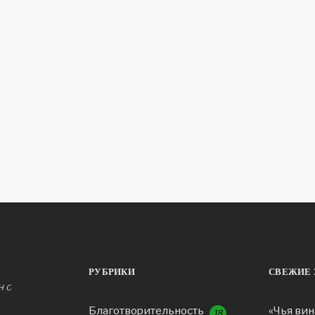
РУБРИКИ
СВЕЖИЕ 
н с
Благотворительность
«Чья вин
18