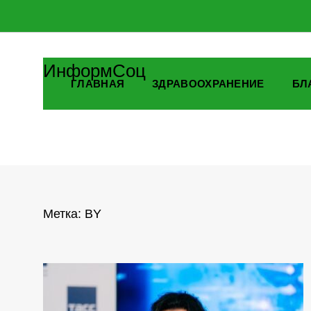
ИнформСоц
ГЛАВНАЯ
ЗДРАВООХРАНЕНИЕ
БЛ
Метка:
BY