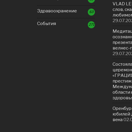
VLAD LE
слов, ск
Здравоохранение
63
любимом
29.07.20
События
271
Медитац
осознанн
презент
велнес-
29.07.20
Состояла
церемон
«ГРАЦИЯ
престиж
Междуна
области 
здоровь
Оренбур
юбилей Д
века
02.