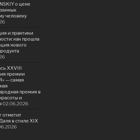
NSKIY о цене
азанных
у человеку
26
ия и практики
ости: как прошла
ация нового
продукта
26
сь ХXVIII
ия премии
» — самая
ная
родная премия в
красоты и
я
02.06.2026
г отметит
аля в стиле XIX
06.2026