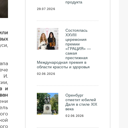
продукта
29.07.2026
Состоялась
или
ХXVIII
вых
церемония
премии
си,
«ГРАЦИЯ» —
самая
престижная
Международная премия в
апа
области красоты и здоровья
ече
02.06.2026
 И.
ии,
в и
ван
Оренбург
отметит юбилей
ени
Даля в стиле XIX
ель
века
ого
02.06.2026
кой
ого