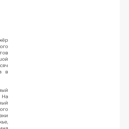
жёр
ого
тов
шой
сяч
а в
вый
 На
ный
ого
вки
ье,
ина