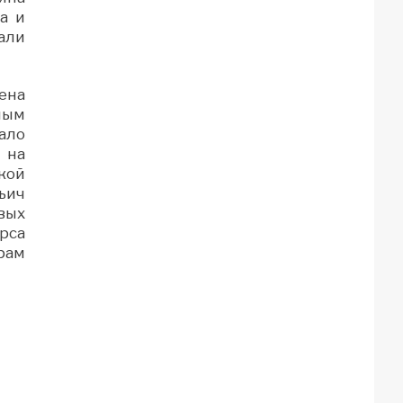
а и
али
ена
ным
ало
 на
кой
ьич
вых
рса
рам