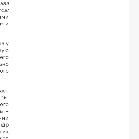
ная
тов/
ыми
» и
а у
ную
его
ьно
ого
аст
ры.
его
» –
ний
ндр
тих
ают