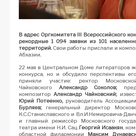
В адрес Оргкомитета III Всероссийского к
рекордные 1 094 заявки из 101 населенн
территорий.
Свои работы прислали и композ
Абхазии.
22 мая в Центральном Доме литераторов ж
конкурса, но и обсудило перспективы ег
приняли участие: ректор Московско
Чайковского
Александр Соколов;
пре
композитор
Александр Чайковский;
извес
Юрий Потеенко,
руководитель Ассоциаци
Бурляев;
генеральный директор Московс
К.С.Станиславского и Вл.И.Немировича-Дан
и главный режиссёр Московского госуда
театра имени Н.И. Сац
Георгий Исаакян
, ко
областной филармонии
Максим Дунаевс