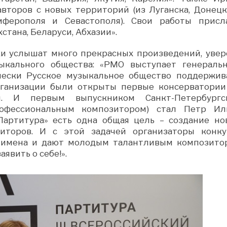
авторов с новых территорий (из Луганска, Донецк
мферополя и Севастополя). Свои работы присл
стана, Беларуси, Абхазии».
ки услышат много прекрасных произведений, увер
зыкального общества: «РМО выступает генераль
чески Русское музыкальное общество поддержив
рганизации были открыты первые консерватории
. И первым выпускником Санкт-Петербургс
рофессиональным композитором) стал Петр Ил
Партитура» есть одна общая цель – создание но
иторов. И с этой задачей организаторы конку
 имена и дают молодым талантливым композито
явить о себе!».