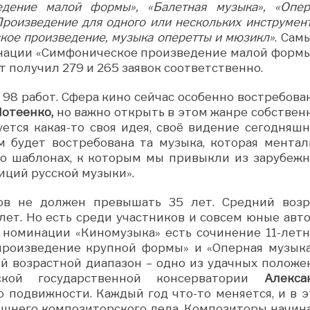
дение малой формы», «Балетная музыка», «Опер
Произведение для одного или нескольких инструмен
ское произведение, музыка оперетты и мюзикл»
. Сам
инации «Симфоническое произведение малой формы
т получил 279 и 265 заявок соответственно.
98 работ. Сфера кино сейчас особенно востребован
отеенко,
но важно открыть в этом жанре собствен
ется какая-то своя идея, своё видение сегодняшн
м будет востребована та музыка, которая ментал
-то шаблонах, к которым мы привыкли из зарубежн
диций русской музыки».
ков не должен превышать 35 лет. Средний возр
лет. Но есть среди участников и совсем юные авто
в номинации «Киномузыка» есть сочинение 11-летн
произведение крупной формы» и «Оперная музыка
ий возрастной диапазон – одно из удачных положе
ской государственной консерватории
Алекса
о подвижности. Каждый год что-то меняется, и в э
яшнего композиторского дела. Композиторы начин