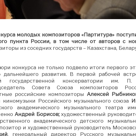
онкурса молодых композиторов «Партитура» поступ
ого пункта России, в том числе от авторов с но
иторы из соседних государств – Казахстана, Белару
юри конкурса не только подвело итоги первого эт
о дальнейшего развития. В первой рабочей встр
й государственной консерватории им. П.
дседатель Совета Союза композиторов Росс
тные российские композиторы
Алексей Рыбнико
и киномузыки Российского музыкального союза
И
кого академического музыкального театра им
ченко
Андрей Борисов;
художественный руководит
рственного академического детского музыкальн
мпозитор и художественный руководитель Московс
кий
, генеральный директор Русского музыкальн