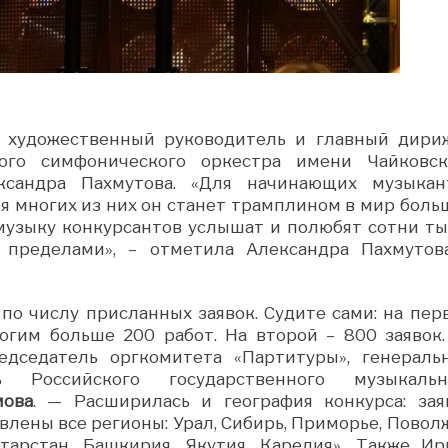
и художественный руководитель и главный дири
шого симфонического оркестра имени Чайковск
сандра Пахмутова. «Для начинающих музыкан
для многих из них он станет трамплином в мир боль
музыку конкурсантов услышат и полюбят сотни ты
 пределами», – отметила Александра Пахмутов
 по числу присланных заявок. Судите сами: на пер
огим больше 200 работ. На второй – 800 заявок.
едседатель оргкомитета «Партитуры», генераль
ль Российского государственного музыкальн
мова
. — Расширилась и география конкурса: зая
влены все регионы: Урал, Сибирь, Приморье, Поволж
тарстан, Башкирия, Якутия, Карелия». Также Ир