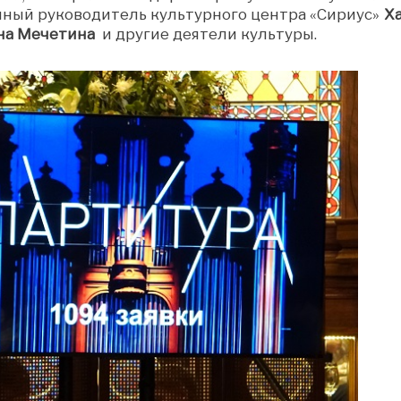
ный руководитель культурного центра «Сириус»
Ха
на Мечетина
и другие деятели культуры.