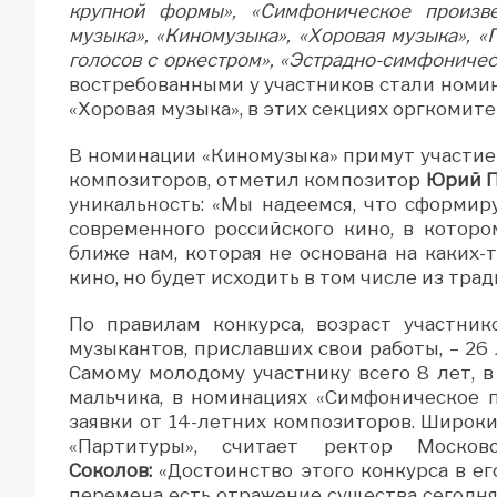
крупной формы», «Симфоническое произве
музыка», «Киномузыка», «Хоровая музыка», «
голосов с оркестром», «Эстрадно-симфониче
востребованными у участников стали ном
«Хоровая музыка», в этих секциях оргкомите
В номинации «Киномузыка» примут участие 
композиторов, отметил композитор
Юрий П
уникальность: «Мы надеемся, что сформиру
современного российского кино, в которо
ближе нам, которая не основана на каких
кино, но будет исходить в том числе из тра
По правилам конкурса, возраст участни
музыкантов, приславших свои работы, – 26 
Самому молодому участнику всего 8 лет, 
мальчика, в номинациях «Симфоническое 
заявки от 14-летних композиторов. Широк
«Партитуры», считает ректор Москов
Соколов:
«Достоинство этого конкурса в ег
перемена есть отражение существа сегодн