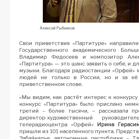
Алексей Рыбников
Свои приветствия «Партитуре» направил
Государственного академического Боль
Владимир Федосеев и композитор Алек
«Партитура» — это шанс заявить о себе, и 
музыки. Благодаря радиостанции «Орфей» 
людей не только в России, но и за её
приветственном слове.
«Мы видим, как растёт интерес к конкурсу
конкурс «Партитура» было прислано немн
третий – более тысячи, – рассказала пр
директор-художественный руководите
телерадиоцентра «Орфей»
Ирина Гераси
пришли из 101 населенного пункта. Предста
Забайкалье, автономные республики – Та