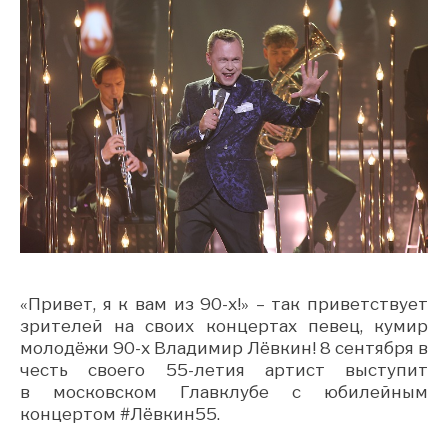
«Привет, я к вам из 90-х!»
–
так приветствует
зрителей на сво
их концертах
пев
е
ц, кумир
молод
ё
жи 90-х
Владимир Лёвкин
! 8 сентября в
честь своего 55-летия
артист
выступит
в
московском
Главклубе
с
юбилейным
концертом
#Лёвкин55
.