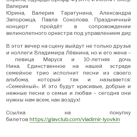
Валерия
Юрина,
Валерия
Таратунина
,
Александра
Запорожца, Павла Соколова.
Праздничный
концерт пройдёт в сопровождении
великолепного
оркестра
под
управлением
дири
В
этот вечер на сцену выйдут не только друзья
и коллеги Владимира Лёвкина, но и его жена
–
певица Маруся
и
10-летняя
дочь
Ника.
Единственное на нашей эстраде
семейное трио
исполн
и
т песни из своего
альбома
, который так и называется:
«Семейный». И это будут
красивые
,
добрые
и
нежные
песни
о семье и любви
– сегодня они
нужны нам всем, как воздух!
Ссылка на покупку
билетов
https://glavclub.com/vladimir-lyovkin