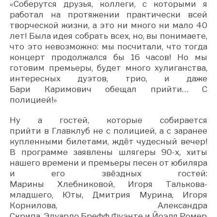
«С
оберутся друзья, коллеги, с которыми я
работал на протяжении практически всей
творческой жизни
, а это ни много ни мало 40
лет!
Была идея собрать всех, но, вы понимаете,
что это невозможно
:
мы посчитали, что тогда
концерт продолжался бы 16 часов! Но мы
готовим премьеры, будет много хулиганства,
интересных дуэтов, трио, и даже
Бари
Каримович
обещал прийти
… С
полицией
!»
Ну а гостей, которые
собирается
прийти
в
Главклуб
не с полицией, а с
заранее
купленными
билетами, ждёт чудесный вечер!
В
программе
заявлены шлягеры 90-х
,
хиты
нашего
времени и премьеры песен от юбиляра
и его зв
ё
здных гостей:
Марины
Хлебниковой
,
Игоря
Талькова
-
младшего,
Юты, Дмитрия Мурина, Игоря
Корнилова, Александра
Скрип
а
,
Эдуардо
Брефф
Фуэнте
и
Йоэля
Ромеро
,