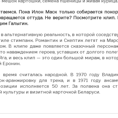
 — мешок картошки, семена пшеницы и живая курица.
стаемся. Пока Илон Маск только собирается покор
звращается оттуда. Не верите? Посмотрите клип. 
дим Галыгин.
 в альтернативную реальность, в которой соседств
тиле стимпанк. Романтик и Скептик летят на Марс
ом. В клипе даже появляется сказочный персона
осто наваждением героев, уставших от долгого поле
-Яга, и весь клип — это один большой мираж, в кот
й Еронин.
 время считалась народной. В 1970 году Влади
к-аранжировку для трека, и в 1971 году ансам
озиции исполняется 50 лет. За полвека она ст
 культуры и визитной карточкой Беларуси.