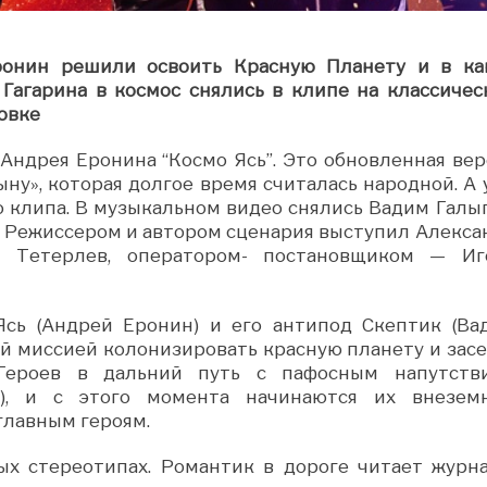
ронин решили освоить Красную Планету и в ка
Гагарина в космос снялись в клипе на классичес
овке
Андрея Еронина “Космо Ясь”. Это обновленная вер
ну», которая долгое время считалась народной. А 
 клипа. В музыкальном видео снялись Вадим Галыг
а. Режиссером и автором сценария выступил Алекса
л Тетерлев, оператором- постановщиком — Иг
сь (Андрей Еронин) и его антипод Скептик (Ва
й миссией колонизировать красную планету и засе
 Героев в дальний путь с пафосным напутств
я), и с этого момента начинаются их внезем
главным героям.
х стереотипах. Романтик в дороге читает журна