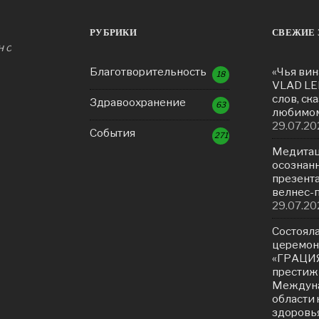
РУБРИКИ
СВЕЖИЕ 
н с
Благотворительность
«Чья вин
18
VLAD LE
слов, ск
Здравоохранение
63
любимом
29.07.20
События
271
Медитац
осознанн
презент
велнес-
29.07.20
Состояла
церемон
«ГРАЦИЯ
престиж
Междуна
области 
здоровь