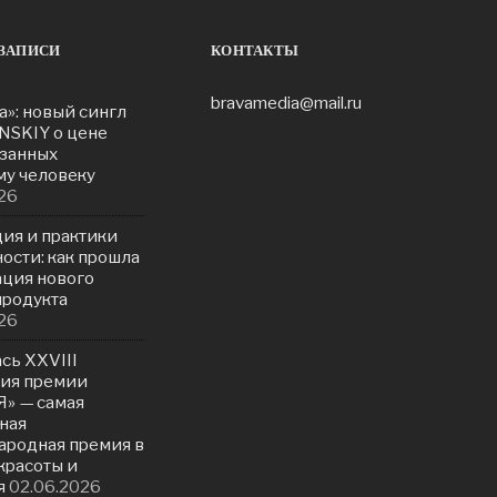
ЗАПИСИ
КОНТАКТЫ
bravamedia@mail.ru
а»: новый сингл
NSKIY о цене
азанных
у человеку
26
ия и практики
ости: как прошла
ация нового
продукта
26
сь ХXVIII
ия премии
» — самая
ная
родная премия в
красоты и
я
02.06.2026