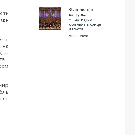
Финалистов
ять
конкурса
«Партитура»
Как
объявят в конце
августа
28.05.2026
уют
 на
ж —
та…
ором
мир
бль
ала