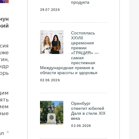
продукта
29.07.2026
нун
кий
Состоялась
ХXVIII
церемония
сия
премии
уже
«ГРАЦИЯ» —
самая
ин,
престижная
ндр
Международная премия в
орь
области красоты и здоровья
02.06.2026
дим
ять
Оренбург
ием
отметит юбилей
ные
Даля в стиле XIX
века
02.06.2026
л “