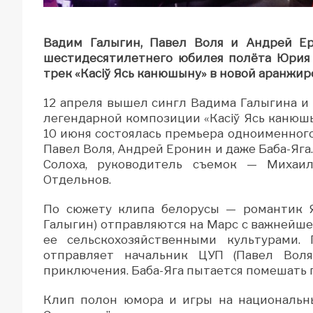
Вадим Галыгин, Павел Воля и Андрей Е
шестидесятилетнего юбилея полёта Юрия 
трек «
Касіў Ясь канюшыну»
в новой аранжир
12 апреля вышел сингл Вадима Галыгина и 
легендарной композиции «Касіў Ясь канюшы
10 июня состоялась премьера одноименного
Павел Воля, Андрей Еронин и даже Баба-Яг
Солоха, руководитель съемок — Михаи
Отдельнов.
По сюжету клипа белорусы — романтик Я
Галыгин) отправляются на Марс с важнейше
ее сельскохозяйственными культурами.
отправляет начальник ЦУП (Павел Вол
приключения. Баба-Яга пытается помешать 
Клип полон юмора и игры на национальны