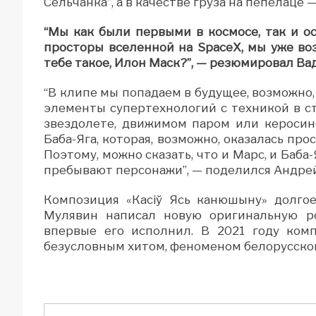
Сельчанка”, а в качестве груза на пепелаце
“Мы как были первыми в космосе, так и о
просторы вселенной на SpaceX, мы уже во
тебе такое, Илон Маск?”, — резюмировал Ва
“В клипе мы попадаем в будущее, возможно,
элементы супертехнологий с техникой в с
звездолете, движимом паром или керосин
Баба-Яга, которая, возможно, оказалась пр
Поэтому, можно сказать, что и Марс, и Баба
пребывают персонажи”, — поделился Андре
Композиция «Касіў Ясь канюшыну» долгое
Мулявин написал новую оригинальную ро
впервые его исполнил. В 2021 году комп
безусловным хитом, феноменом белорусской