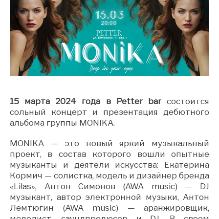
15 марта 2024 года в Petter bar
состоится
сольный концерт и презентация дебютного
альбома группы MONIKA.
MONIKA — это новый яркий музыкальный
проект, в состав которого вошли опытные
музыканты и деятели искусства: Екатерина
Кормич — солистка, модель и дизайнер бренда
«Lilas», Антон Симонов (AWA music) — DJ
музыкант, автор электронной музыки, Антон
Лемтюгин (AWA music) — aранжировщик,
мелодист, саундпродюсер и DJ. В своем