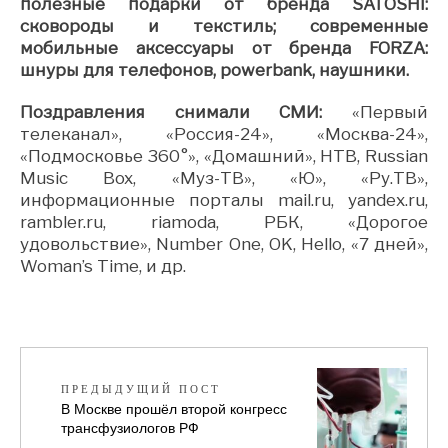
полезные подарки от бренда SATOSHI:
сковороды и текстиль; современные
мобильные аксессуары от бренда FORZA:
шнуры для телефонов, powerbank, наушники.
Поздравления снимали СМИ:
«Первый
телеканал», «Россия-24», «Москва-24»,
«Подмосковье 360°», «Домашний», НТВ, Russian
Music Box, «Муз-ТВ», «Ю», «Ру.ТВ»,
информационные порталы mail.ru, yandex.ru,
rambler.ru, riamoda, РБК, «Дорогое
удовольствие», Number One, OK, Hello, «7 дней»,
Woman’s Time, и др.
ПРЕДЫДУЩИЙ ПОСТ
В Москве прошёл второй конгресс
трансфузиологов РФ