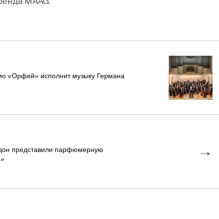
бренда MAAG.
ио «Орфей» исполнит музыку Германа
→
идон представили парфюмерную
й»