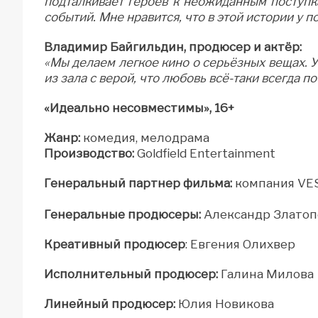
подталкивает героев к неожиданным поступк
событий. Мне нравится, что в этой истории у п
Владимир Байгильдин, продюсер и актёр:
«Мы делаем легкое кино о серьёзных вещах. У
из зала с верой, что любовь всё-таки всегда п
«Идеально несовместимы», 16+
Жанр:
комедия, мелодрама
Производство:
Goldfield Entertainment
Генеральный партнер фильма:
компания VE
Генеральные
продюсеры:
Александр Златоп
Креативный продюсер
: Евгения Олихвер
Исполнительный продюсер:
Галина Милова
Линейный продюсер:
Юлия Новикова