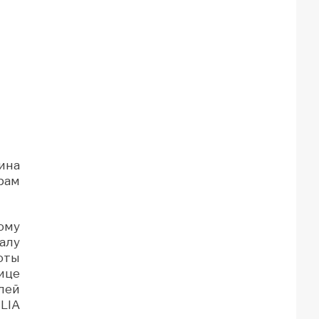
ина
рам
ому
алу
соты
ице
лей
LIA