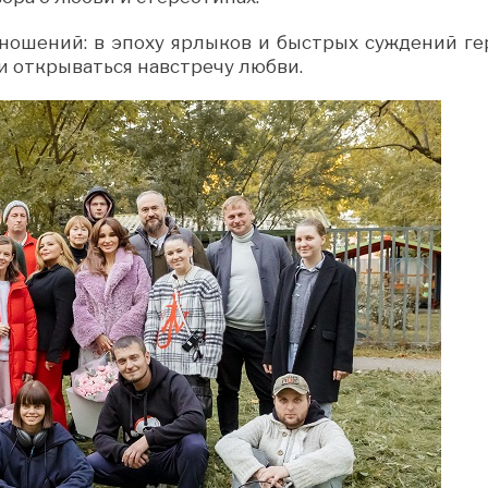
ношений: в эпоху ярлыков и быстрых суждений ге
и открываться навстречу любви.