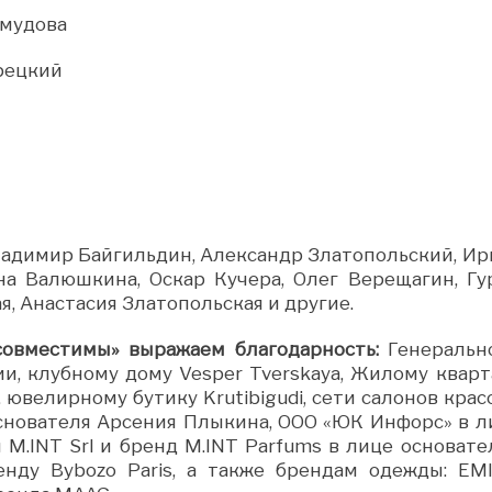
мудова
рецкий
ладимир Байгильдин, Александр Златопольский, Ир
ена Валюшкина, Оскар Кучера, Олег Верещагин, Гу
я, Анастасия Златопольская и другие.
овместимы» выражаем благодарность:
Генеральн
и, клубному дому Vesper Tverskaya, Жилому кварт
, ювелирному бутику Krutibigudi, сети салонов кра
основателя Арсения Плыкина, ООО «ЮК Инфорс» в л
M.INT Srl и бренд M.INT Parfums в лице основате
енду Bybozo Paris, а также брендам одежды: EMI