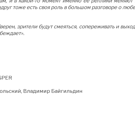
ам, и в какой-то момент именно её реплики меняют 
одруг тоже есть своя роль в большом разговоре о любв
верен, зрители будут смеяться, сопереживать и выхо
обеждает».
SPER
ольский, Владимир Байгильдин