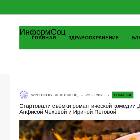
ИнформСоц
ГЛАВНАЯ
ЗДРАВООХРАНЕНИЕ
БЛ
WRITTEN BY:
ИНФОРМСОЦ
•
22.10.2025
•
СОБЫТИЯ
Стартовали съёмки романтической комедии 
Анфисой Чеховой и Ириной Пеговой