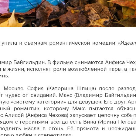
упила к съемкам романтической комедии
«Идеал
имир Байгильдин. В фильме снимаются Анфиса Чех
и в жизни, исполнят роли возлюбленной пары, а та
инь.
 Москве. София (Катерина Шпица) после развод
т чудес от свиданий. Макс (Владимир Байгильдин
ную «систему категорий» для девушек. Его друг Ар
ьный романтик, которому Макс пытается объясн
с Алисой (Анфиса Чехова) запускает цепочку событ
Рядом с героинями всегда есть Вика (Ирина Пегова
 подлить масла в огонь. Её прямота и неожидан
ора о любви и стереотипах.