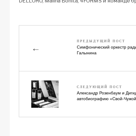
DELL’ORO, Malina Bonita, 4FORMS и команде 
ПРЕДЫДУЩИЙ ПОСТ
←
Симфонический оркестр рад
Галынина
СЛЕДУЮЩИЙ ПОСТ
Александр Розенбаум и Диг
автобиографию «Свой-Чужо