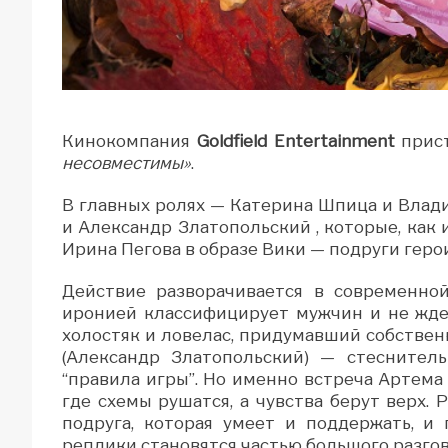
Кинокомпания
Goldfield Entertainment
прист
несовместимы»
.
В главных ролях — Катерина Шпица и Влад
и Александр Златопольский , которые, как 
Ирина Пегова в образе Вики — подруги геро
Действие разворачивается в современной
иронией классифицирует мужчин и не жде
холостяк и ловелас, придумавший собствен
(Александр Златопольский) — стеснител
“правила игры”. Но именно встреча Артема 
где схемы рушатся, а чувства берут верх. 
подруга, которая умеет и поддержать, и
реплики становятся частью большого разгов