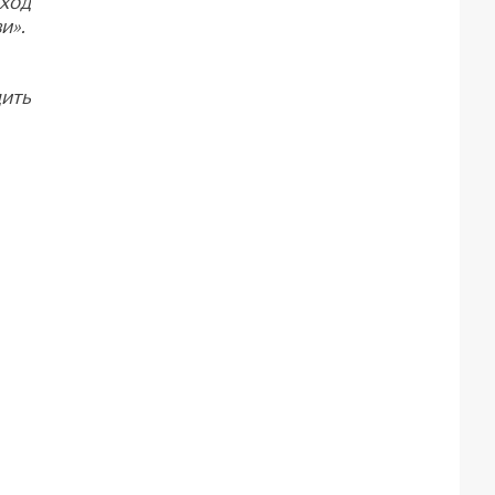
ход
и».
дить