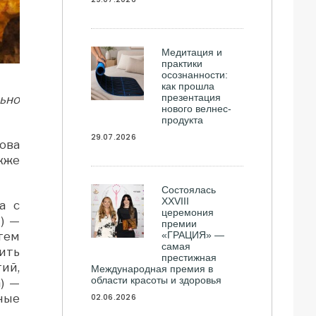
Медитация и
практики
осознанности:
как прошла
презентация
ьно
нового велнес-
продукта
29.07.2026
ова
кже
Состоялась
ХXVIII
а с
церемония
) —
премии
«ГРАЦИЯ» —
тем
самая
ить
престижная
ий,
Международная премия в
области красоты и здоровья
) —
02.06.2026
ные