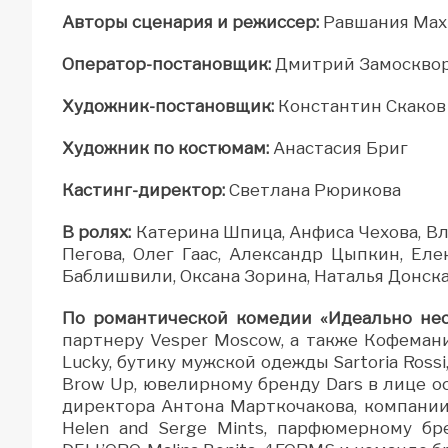
Авторы сценария и режиссер:
Равшания Мах
Оператор-постановщик:
Дмитрий Замоскво
Художник-постановщик:
Константин Скаков
Художник по костюмам:
Анастасия Бриг
Кастинг-директор:
Светлана Рюрикова
В ролях:
Катерина Шпица, Анфиса Чехова, В
Пегова, Олег Гаас, Александр Цыпкин, Ел
Баблишвили, Оксана Зорина, Наталья Донска
По романтической комедии «Идеально нес
партнеру Vesper Moscow, а также Кофемани
Lucky, бутику мужской одежды Sartoria Rossi
Brow Up, ювелирному бренду Dars в лице 
директора Антона Марткочакова, компании 
Helen and Serge Mints, парфюмерному бр