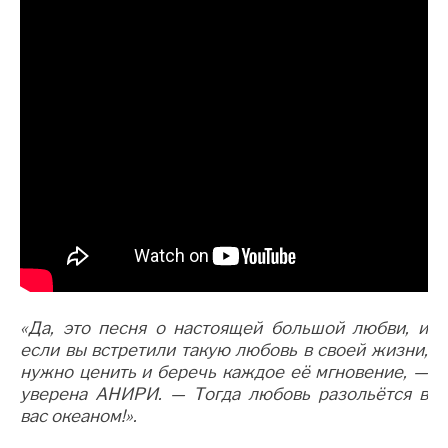
«Да, это песня о настоящей большой любви, и
если вы встретили такую любовь в своей жизни,
нужно ценить и беречь каждое её мгновение, —
уверена АНИРИ. — Тогда любовь разольётся в
вас океаном!».