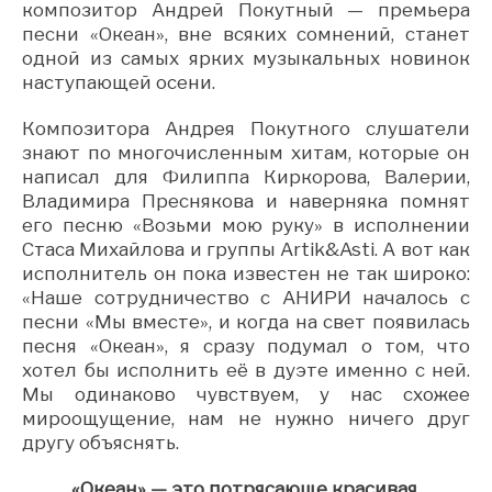
композитор Андрей Покутный — премьера
песни «Океан», вне всяких сомнений, станет
одной из самых ярких музыкальных новинок
наступающей осени.
Композитора Андрея Покутного слушатели
знают по многочисленным хитам, которые он
написал для Филиппа Киркорова, Валерии,
Владимира Преснякова и наверняка помнят
его песню «Возьми мою руку» в исполнении
Стаса Михайлова и группы Artik&Asti. А вот как
исполнитель он пока известен не так широко:
«Наше сотрудничество с АНИРИ началось с
песни «Мы вместе», и когда на свет появилась
песня «Океан», я сразу подумал о том, что
хотел бы исполнить её в дуэте именно с ней.
Мы одинаково чувствуем, у нас схожее
мироощущение, нам не нужно ничего друг
другу объяснять.
«Океан» — это потрясающе красивая,