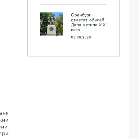
Оренбург
отметит юбилей
Даля в стиле XIX
века
02.06.2026
вня
кий
ии,
при