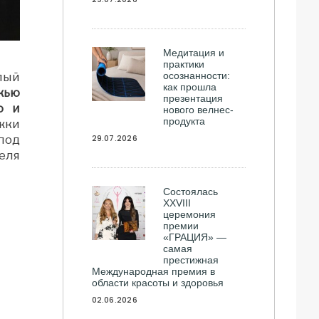
Медитация и
практики
лый
осознанности:
как прошла
жью
презентация
о и
нового велнес-
продукта
жки
под
29.07.2026
еля
Состоялась
ХXVIII
церемония
премии
«ГРАЦИЯ» —
самая
престижная
Международная премия в
области красоты и здоровья
02.06.2026