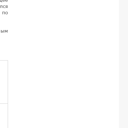
лся
 по
ным