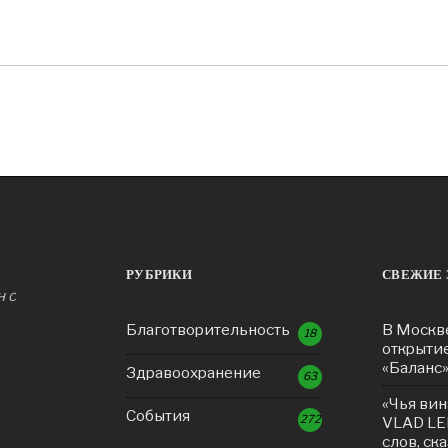
РУБРИКИ
СВЕЖИЕ 
н с
Благотворительность
В Москв
18
открыти
«Баланс
Здравоохранение
63
«Чья вин
События
272
VLAD LE
слов, ск