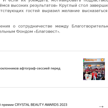
ьёмся высоких результатов» Круглый стол заверши
утствующих гостей выразил желание высказаться
шения о сотрудничестве между Благотворитель
ельным Фондом «Благовест».
поклонников афтограф-сессией перед
→
ой премии CRYSTAL BEAUTY AWARDS 2023