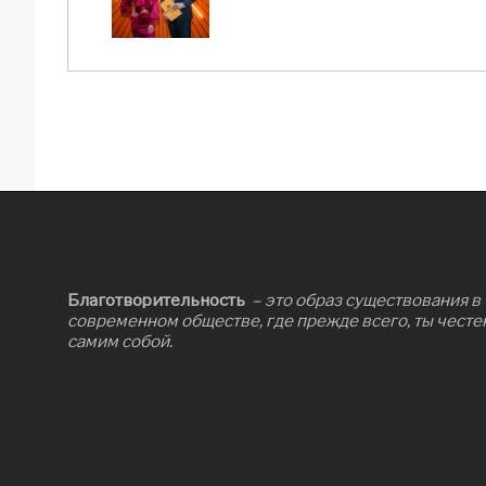
Благотворительность
– это образ существования в
современном обществе, где прежде всего, ты честе
самим собой.