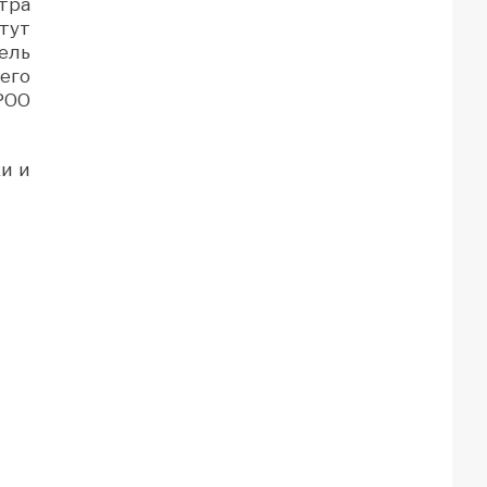
тра
тут
ель
его
РОО
и и