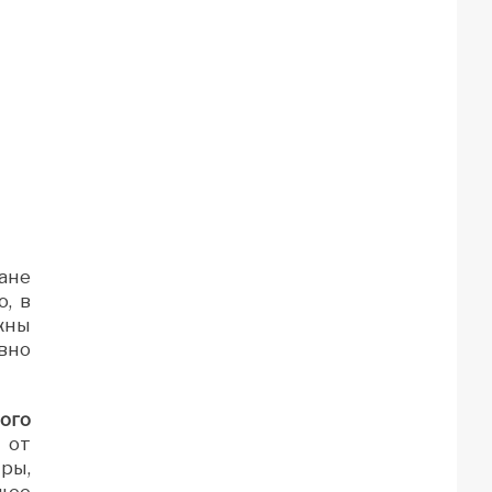
ане
, в
жны
вно
ого
 от
ры,
щее