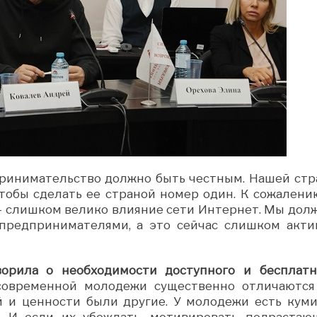
инимательство должно быть честным. Нашей стр
обы сделать ее страной номер один. К сожалению
– слишком велико влияние сети Интернет. Мы дол
 предпринимателями, а это сейчас слишком акти
орила о необходимости доступного и бесплатн
овременной молодежи существенно отличаются
й и ценности были другие. У молодежи есть куми
 И если их убеждать, мотивировать подрастаю