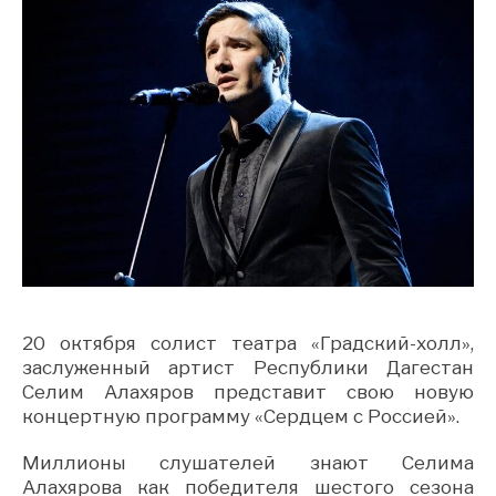
20 октября солист театра «Градский-холл»,
заслуженный артист Республики Дагестан
Селим Алахяров представит свою новую
концертную программу «Сердцем с Россией».
Миллионы слушателей знают Селима
Алахярова как победителя шестого сезона