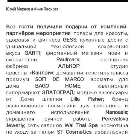
Юрий Марков и Анна Пескова
Все гости получили подарки от компаний-
партнёров мероприятия
: товары для красоты,
здоровья и фитнеса
GESS
; кухонные доски с
уникальной технологией сохранения
вкуса
GARTI
; фирменный магазин моек и
смесителей
Paulmark
; ювелирная
фабрика
АЛЬКОР
; студия
красоты
«Кантри»;
домашний текстиль класса
премиум
SOFI DE MARCO
; ароматы для
дома
BAGO HOME
; ювелирный
гипермаркет
ЗЛАТОГРАД;
модные аксессуары
от Дома шляпки
Lilia Fisher;
бренд
эксклюзивной косметики для салонного и
домашнего использования
Nanoasia
;
украшения ручной работы
Perevalova
Jewerly;
сеть салонов
Wai Thai Spa
; косметика
по уходу за телом
ST Cosmetics
; израильский