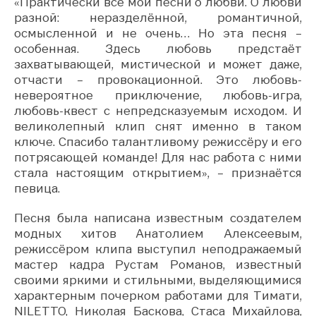
«Практически все мои песни о любви. О любви
разной: неразделённой, романтичной,
осмысленной и не очень… Но эта песня –
особенная. Здесь любовь предстаёт
захватывающей, мистической и может даже,
отчасти – провокационной. Это любовь-
невероятное приключение, любовь-игра,
любовь-квест с непредсказуемым исходом. И
великолепный клип снят именно в таком
ключе. Спасибо талантливому режиссёру и его
потрясающей команде! Для нас работа с ними
стала настоящим открытием», – признаётся
певица.
Песня была написана известным создателем
модных хитов Анатолием Алексеевым,
режиссёром клипа выступил неподражаемый
мастер кадра Рустам Романов, известный
своими яркими и стильными, выделяющимися
характерным почерком работами для Тимати,
NILETTO, Николая Баскова, Стаса Михайлова,