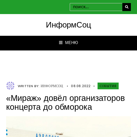
ИнформСоц
МЕНЮ
WRITTEN BY:
ИНФОРМСОЦ
•
08.08.2022
•
СОБЫТИЯ
«Мираж» довёл организаторов
концерта до обморока