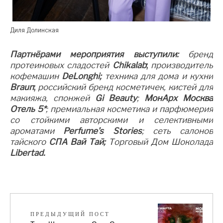
Диля Долинская
Партнёрами мероприятия выступили:
бренд
протеиновых сладостей
С
hikalab
;
производитель
кофемашин
DeLonghi
;
техника для дома и кухни
Braun
;
российский бренд косметичек, кистей для
макияжа, спонжей
Gi
Beauty
;
МонАрх Москва
Отель 5*
;
премиальная косметика и парфюмерия
со стойкими авторскими и селективными
ароматами
Perfume’s
S
tories
;
сеть салонов
тайского
СПА Вай Тай;
Торговый Дом Шоколада
Liberta
d
.
ПРЕДЫДУЩИЙ ПОСТ