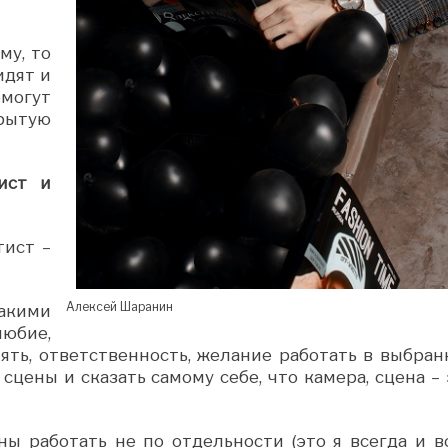
му, то
видят и
омогут
крытую
ист и
ист –
Алексей Шаранин
акими
бие,
ять, ответственность, желание работать в выбран
сцены и сказать самому себе, что камера, сцена –
ны работать не по отдельности (это я всегда и в