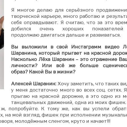
Я многое делаю для серьёзного продвижени
творческой карьере, много работаю и результ
себя оправдывают. Я считаю, что за это врем
добился очень хороших показателе
продолжаю двигаться дальше и развиваться.
Вы выложили в свой Инстаграмм видео Л
Шаранина, который прыгает на красной дорож
Насколько Лёха Шаранин – это отражение Ва
личности? Или всё же больше сценичес
образ? Какой Вы в жизни?
Алексей Шаранин:
Хочу заметить, что таких ви
у меня достаточно много во всех соц. сетях. 
прыгаю на красной дорожке, а это одно из м
танцевальных движений, одна из моих фишек.
о ж, попробуйте. К тому же, как вы успели обрат
ых, на мой взгляд, фишек при исполнении музыкаль
говоря, молодёжным сленгом, круто и качает!!!