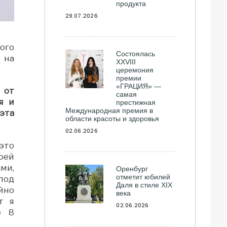
продукта
29.07.2026
ого
Состоялась
 на
ХXVIII
церемония
премии
«ГРАЦИЯ» —
 от
самая
я и
престижная
Международная премия в
эта
области красоты и здоровья
02.06.2026
это
оей
ми,
Оренбург
отметит юбилей
под
Даля в стиле XIX
йно
века
т я
02.06.2026
е 8