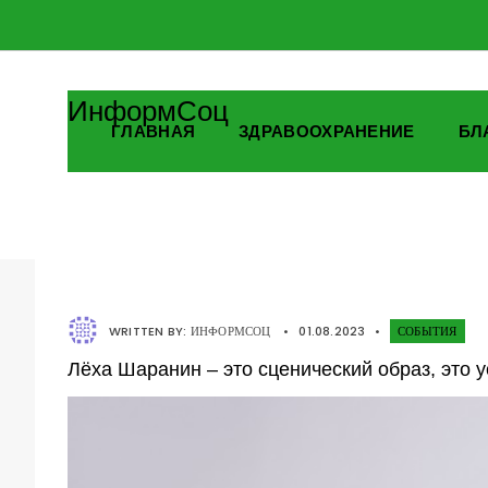
ИнформСоц
ГЛАВНАЯ
ЗДРАВООХРАНЕНИЕ
БЛ
WRITTEN BY:
ИНФОРМСОЦ
•
01.08.2023
•
СОБЫТИЯ
Лёха Шаранин – это сценический образ, это