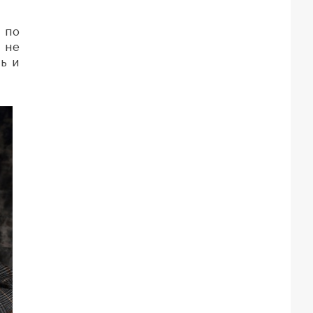
и по
 не
ь и