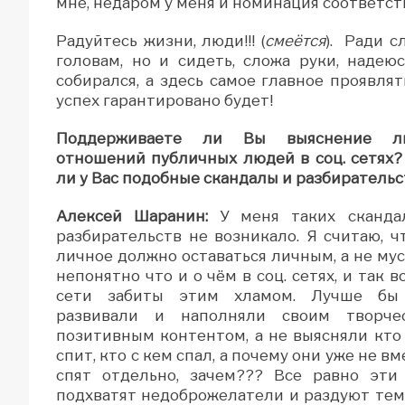
мне, недаром у меня и номинация соответс
Радуйтесь жизни, люди!!! (
смеётся
). Ради с
головам, но и сидеть, сложа руки, наде
собирался, а здесь самое главное проявля
успех гарантировано будет!
Поддерживаете ли Вы выяснение л
отношений публичных людей в соц. сетях
ли у Вас подобные скандалы и разбирательс
Алексей Шаранин:
У меня таких сканда
разбирательств не возникало. Я считаю, ч
личное должно оставаться личным, а не му
непонятно что и о чём в соц. сетях, и так вс
сети забиты этим хламом. Лучше бы
развивали и наполняли своим творчес
позитивным контентом, а не выясняли кто
спит, кто с кем спал, а почему они уже не вм
спят отдельно, зачем??? Все равно эти
подхватят недоброжелатели и раздуют тем