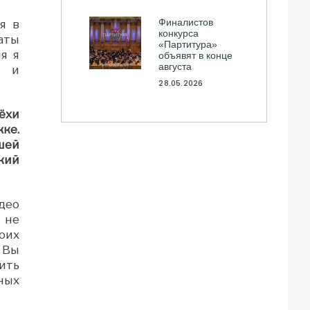
Финалистов
я в
конкурса
аты
«Партитура»
я я
объявят в конце
августа
й и
28.05.2026
ёхи
ке.
шей
кий
део
Я не
оих
 Вы
ить
ных