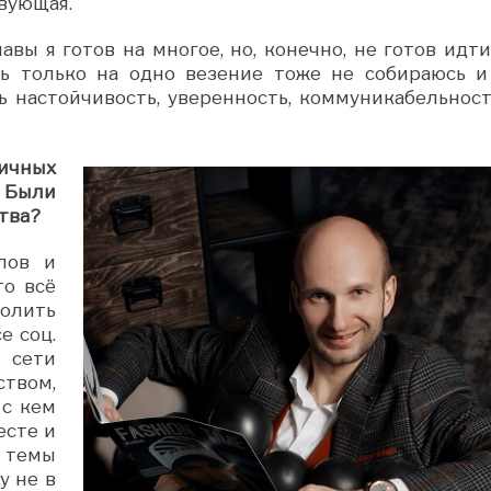
твующая.
лавы я готов на многое, но, конечно, не готов идт
юсь только на одно везение тоже не собираюсь и
ть настойчивость, уверенность, коммуникабельност
ичных
? Были
тва?
лов и
то всё
солить
е соц.
 сети
твом,
 с кем
есте и
 темы
у не в