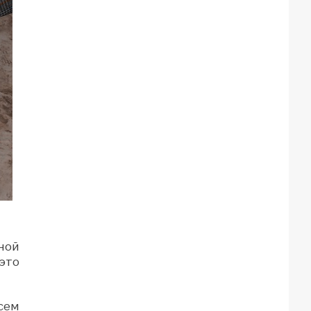
ной
 это
сем