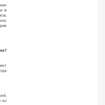
как
и в
зов,
ни,
рая
ие?
ает
юда
кий,
 ко