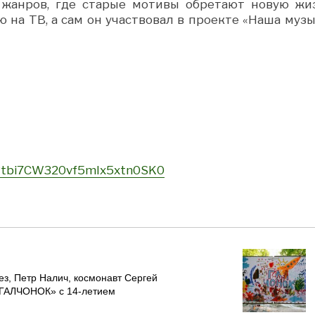
 жанров, где старые мотивы обретают новую жиз
 на ТВ, а сам он участвовал в проекте «Наша музы
jIRtbi7CW320vf5mIx5xtn0SK0
ез, Петр Налич, космонавт Сергей
«ГАЛЧОНОК» с 14-летием