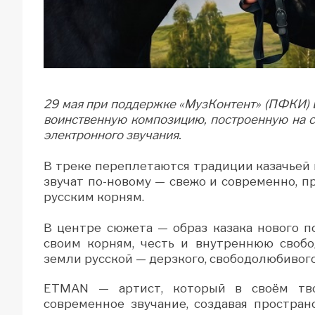
29 мая при поддержке «МузКонтент» (ПФКИ) 
воинственную композицию, построенную на с
электронного звучания.
В треке переплетаются традиции казачьей 
звучат по-новому — свежо и современно, п
русским корням.
В центре сюжета — образ казака нового по
своим корням, честь и внутреннюю свобо
земли русской — дерзкого, свободолюбивого
ETMAN — артист, который в своём тво
современное звучание, создавая простран