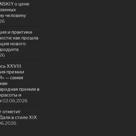
NSKIY о цене
азанных
у человеку
26
ия и практики
ости: как прошла
ация нового
продукта
26
сь ХXVIII
ия премии
» — самая
ная
родная премия в
красоты и
я
02.06.2026
г отметит
аля в стиле XIX
06.2026