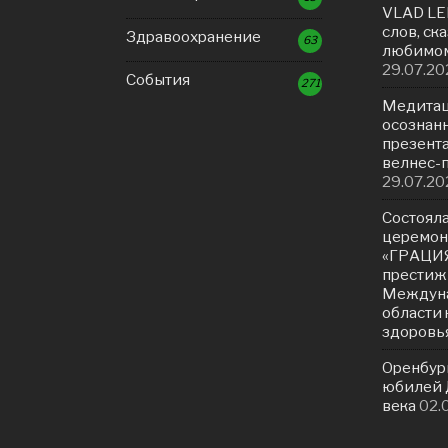
VLAD LE
слов, ск
Здравоохранение
63
любимом
29.07.20
События
271
Медитац
осознанн
презент
велнес-
29.07.20
Состояла
церемон
«ГРАЦИЯ
престиж
Междуна
области 
здоровь
Оренбур
юбилей Д
века
02.