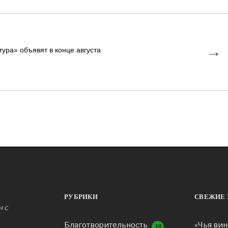
→
ура» объявят в конце августа
РУБРИКИ
СВЕЖИЕ 
н с
Благотворительность
«Чья вин
18