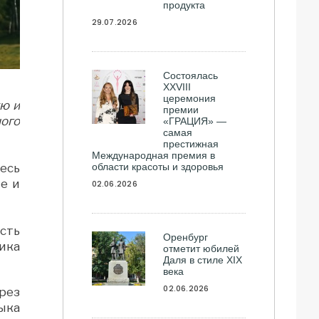
продукта
29.07.2026
Состоялась
ХXVIII
церемония
ю и
премии
ого
«ГРАЦИЯ» —
самая
престижная
Международная премия в
области красоты и здоровья
есь
е и
02.06.2026
сть
Оренбург
ика
отметит юбилей
Даля в стиле XIX
века
02.06.2026
рез
ыка