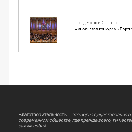
СЛЕДУЮЩИЙ ПОСТ
Финалистов конкурса «Партит
Благотворительность
– это образ существования в
современном обществе, где прежде всего, ты честе
самим собой.