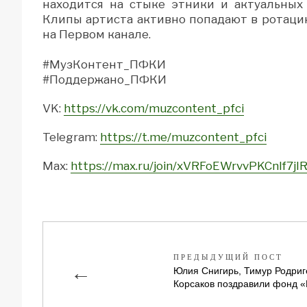
находится на стыке этники и актуальных
Клипы артиста активно попадают в ротацию
на Первом канале.
#МузКонтент_ПФКИ
#Поддержано_ПФКИ
VK:
https://vk.com/muzcontent_pfci
Telegram:
https://t.me/muzcontent_pfci
Max:
https://max.ru/join/xVRFoEWrvvPKCnlf7
ПРЕДЫДУЩИЙ ПОСТ
←
Юлия Снигирь, Тимур Родриг
Корсаков поздравили фонд 