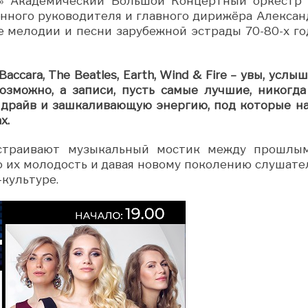
» Академический Большой Концертный оркестр 
нного руководителя и главного дирижёра Алексан
 мелодии и песни зарубежной эстрады 70-80-х го
Baccara, The Beatles, Earth, Wind & Fire – увы, услы
зможно, а записи, пусть самые лучшие, никогда
 драйв и зашкаливающую энергию, под которые н
х.
ыстраивают музыкальный мостик между прошлы
 их молодость и давая новому поколению слушате
культуре.