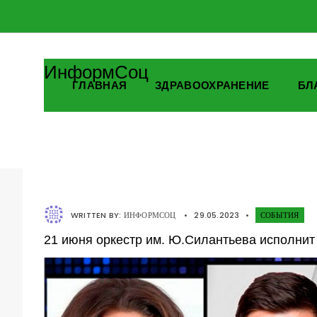
ИнформСоц
ГЛАВНАЯ
ЗДРАВООХРАНЕНИЕ
БЛ
WRITTEN BY:
ИНФОРМСОЦ
•
29.05.2023
•
СОБЫТИЯ
21 июня оркестр им. Ю.Силантьева исполнит