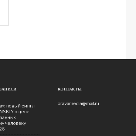
ЗАПИСИ
КОНТАКТЫ
bravamedia@mail.ru
а»: новый сингл
NSKIY о цене
азанных
у человеку
26