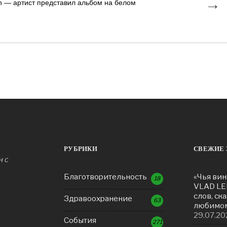
→
sh — артист представил альбом на белом
РУБРИКИ
СВЕЖИЕ 
н с
Благотворительность
«Чья вин
18
VLAD LE
слов, ск
Здравоохранение
63
любимом
29.07.20
События
271