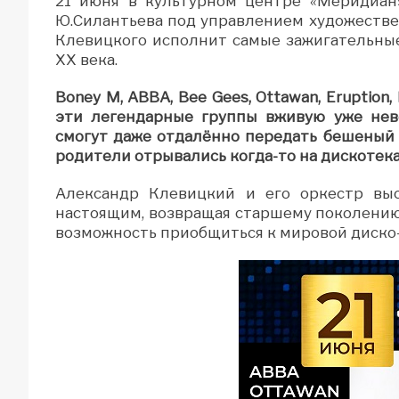
21 июня в культурном центре «Меридиан
Ю.Силантьева под управлением художестве
Клевицкого исполнит самые зажигательные
XX века.
Boney M, ABBA, Bee Gees, Ottawan, Eruption, 
эти легендарные группы вживую уже нево
смогут даже отдалённо передать бешеный
родители отрывались когда-то на дискотека
Александр Клевицкий и его оркестр в
настоящим, возвращая старшему поколению
возможность приобщиться к мировой диско-