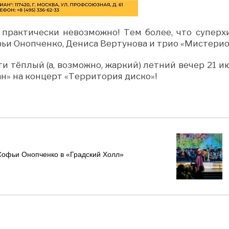
 практически невозможно! Тем более, что суперх
ьи Онопченко, Дениса Вертунова и трио «Мистерио
и тёплый (а, возможно, жаркий) летний вечер 21 и
н» на концерт «Территория диско»!
Софьи Онопченко в «Градский Холл»