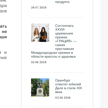
им.
продукта
дра
29.07.2026
дов
Состоялась
шать
ХXVIII
 не
церемония
аши
премии
«ГРАЦИЯ» —
самая
престижная
м и
Международная премия в
области красоты и здоровья
лей
02.06.2026
Оренбург
отметит юбилей
Даля в стиле XIX
века
02.06.2026