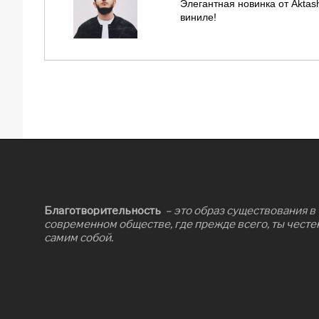
Элегантная новинка от Akta
виниле!
Благотворительность
– это образ существования в
современном обществе, где прежде всего, ты честе
самим собой.