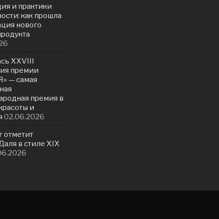
ия и практики
ости: как прошла
ация нового
продукта
26
сь ХXVIII
ия премии
» — самая
ная
родная премия в
красоты и
я
02.06.2026
г отметит
аля в стиле XIX
06.2026