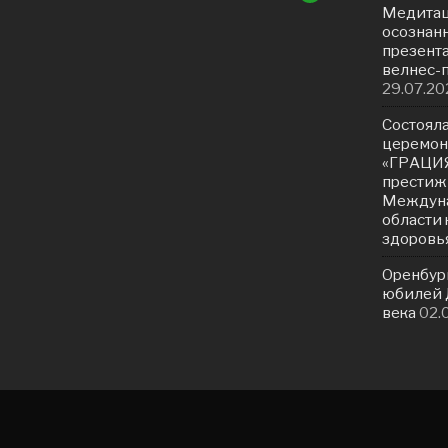
Медитац
осознанн
презент
велнес-
29.07.20
Состояла
церемон
«ГРАЦИЯ
престиж
Междуна
области 
здоровь
Оренбур
юбилей Д
века
02.